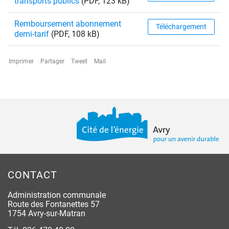
transports publics
(PDF, 123 kB)
Remboursement abonnement
Téléchargement
demi-tarif
(PDF, 108 kB)
Imprimer
Partager
Tweet
Mail
Pied de page
CONTACT
Administration communale
Route des Fontanettes 57
1754 Avry-sur-Matran