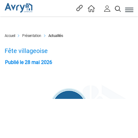
En tête
(sélectionné)
Accueil
Présentation
Actualités
Content
Fête villageoise
Publié le 28 mai 2026
Objets associés