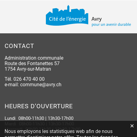
Pied de page
CONTACT
Administration communale
Route des Fontanettes 57
1754 Avry-sur-Matran
Tél.
026 470 40 00
e-mail:
commune@avry.ch
HEURES D’OUVERTURE
Lundi
08h00-11h30 | 13h30-17h00
Mardi
08h00-11h30 | 13h30-17h00
×
Statistiques web
Mercredi
08h00-11h30 | 13h30-17h00
Nous employons les statistiques web afin de nous
Jeudi
08h00-11h30