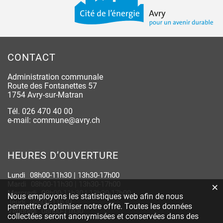
CONTACT
Administration communale
Route des Fontanettes 57
1754 Avry-sur-Matran
Tél.
026 470 40 00
e-mail:
commune@avry.ch
HEURES D’OUVERTURE
Lundi
08h00-11h30 | 13h30-17h00
Mardi
08h00-11h30 | 13h30-17h00
×
Statistiques web
Mercredi
08h00-11h30 | 13h30-17h00
Nous employons les statistiques web afin de nous
Jeudi
08h00-11h30
permettre d'optimiser notre offre. Toutes les données
Vendredi
08h00-11h30
collectées seront anonymisées et conservées dans des